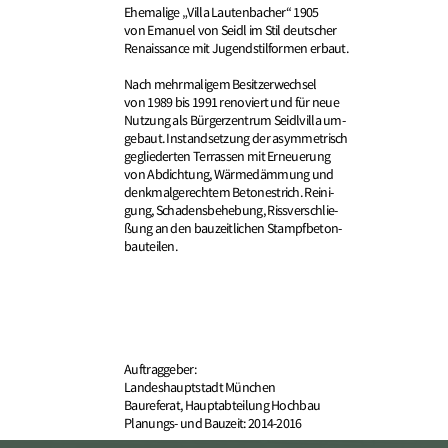
Ehemalige „Villa Lautenbacher“ 1905
von Emanuel von Seidl im Stil deutscher
Renaissance mit Jugendstilformen erbaut.
Nach mehrmaligem Besitzerwechsel
von 1989 bis 1991 renoviert und für neue
Nutzung als Bürgerzentrum Seidlvilla um-
gebaut. Instandsetzung der asymmetrisch
gegliederten Terrassen mit Erneuerung
von Abdichtung, Wärmedämmung und
denkmalgerechtem Betonestrich. Reini-
gung, Schadensbehebung, Rissverschlie-
ßung an den bauzeitlichen Stampfbeton-
bauteilen.
Auftraggeber:
Landeshauptstadt München
Baureferat, Hauptabteilung Hochbau
Planungs- und Bauzeit: 2014-2016