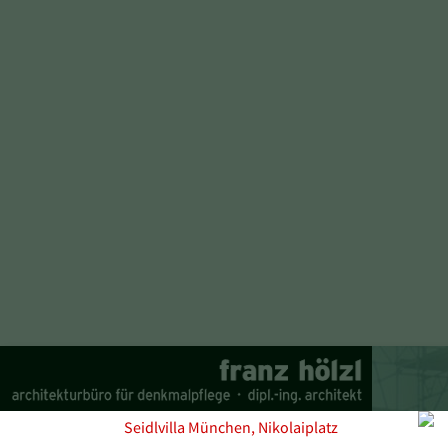
Seidlvilla München, Nikolaiplatz
PROFIL
PROJEKT