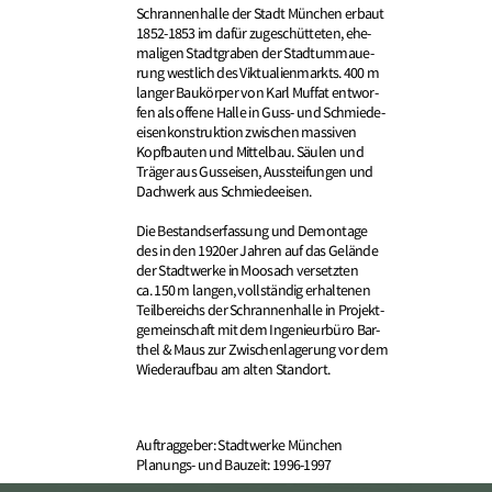
Schrannenhalle der Stadt München erbaut
1852-1853 im dafür zugeschütteten, ehe-
maligen Stadtgraben der Stadtummaue-
rung westlich des Viktualienmarkts. 400 m
langer Baukörper von Karl Muffat entwor-
fen als offene Halle in Guss- und Schmiede-
eisenkonstruktion zwischen massiven
Kopfbauten und Mittelbau. Säulen und
Träger aus Gusseisen, Aussteifungen und
Dachwerk aus Schmiedeeisen.
Die Bestandserfassung und Demontage
des in den 1920er Jahren auf das Gelände
der Stadtwerke in Moosach versetzten
ca. 150 m langen, vollständig erhaltenen
Teilbereichs der Schrannenhalle in Projekt-
gemeinschaft mit dem Ingenieurbüro Bar-
thel & Maus zur Zwischenlagerung vor dem
Wiederaufbau am alten Standort.
Auftraggeber: Stadtwerke München
Planungs- und Bauzeit: 1996-1997